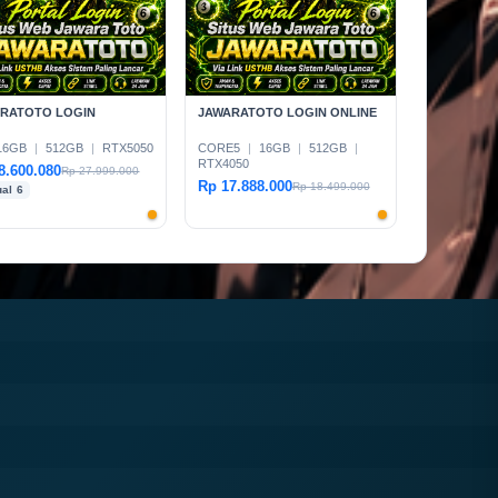
RATOTO LOGIN
JAWARATOTO LOGIN ONLINE
16GB
|
512GB
|
RTX5050
CORE5
|
16GB
|
512GB
|
RTX4050
8.600.080
Rp 27.999.000
Rp 17.888.000
Rp 18.499.000
ual 6