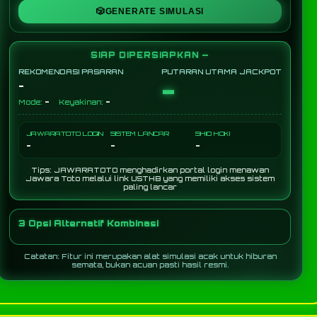
🎲
GENERATE SIMULASI
SIAP DIPERSIAPKAN —
REKOMENDASI PASARAN
PUTARAN UTAMA JACKPOT
-
-
-
-
Mode:
Keyakinan:
JAWARATOTO LOGIN
SISTEM LANCAR
SHIO HOKI
-
-
-
Tips: JAWARATOTO menghadirkan portal login menawan
Jawara Toto melalui link USTHB yang memiliki akses sistem
paling lancar
3 Opsi Alternatif Kombinasi
Catatan: Fitur ini merupakan alat simulasi acak untuk hiburan
semata, bukan acuan pasti hasil resmi.