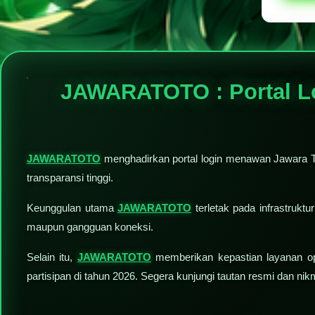
JAWARATOTO : Portal Lo
JAWARATOTO
menghadirkan portal login menawan Jawara To
transparansi tinggi.
Keunggulan utama
JAWARATOTO
terletak pada infrastrukt
maupun gangguan koneksi.
Selain itu,
JAWARATOTO
memberikan kepastian layanan op
partisipan di tahun 2026. Segera kunjungi tautan resmi dan 