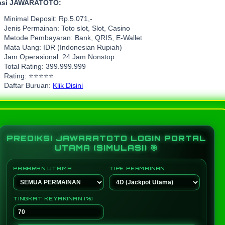
asi JAWARATOTO:
Minimal Deposit: Rp.5.071,-
Jenis Permainan: Toto slot, Slot, Casino
Metode Pembayaran: Bank, QRIS, E-Wallet
Mata Uang: IDR (Indonesian Rupiah)
Jam Operasional: 24 Jam Nonstop
Total Rating: 399.999.999
Rating: ⭐⭐⭐⭐⭐
Daftar Buruan:
Klik Disini
PREDIKSI JAWARATOTO LOGIN PORTAL
UTAMA (SIMULASI) 🎯
PASARAN UTAMA
TIPE PERMAINAN
TINGKAT KEYAKINAN (%)