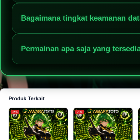
Bagaimana tingkat keamanan d
Permainan apa saja yang terse
Produk Terkait
-2%
-1%