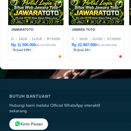
JAWARATOTO
JAWARA TOTO
I5
|
16GB
|
512GB
|
RTX3050
I7
|
16GB
|
512GB
|
RTX5050
Rp 11.500.000
Rp 22.887.000
Rp 12.799.000
Rp 21.999.000
Terjual 200+
Terjual 20+
BUTUH BANTUAN?
Hubungi kami melalui Official WhatsApp interaktif
sekarang.
Kirim Pesan