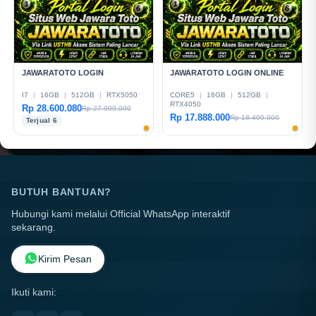
JAWARATOTO LOGIN
JAWARATOTO LOGIN ONLINE
I7
|
16GB
|
512GB
|
RTX5050
CORE5
|
16GB
|
512GB
|
RTX4050
Rp 28.600.080
Rp 27.999.000
Rp 17.888.000
Rp 18.499.000
Terjual 6
BUTUH BANTUAN?
Hubungi kami melalui Official WhatsApp interaktif
sekarang.
Kirim Pesan
Ikuti kami: