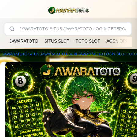
JAWARATOTO
SITUS SLOT
TOTO SLOT
AGEN QRIS
JAWARATOTO
-
SITUS JAWARATOTO LOGIN
-
JAWARATOTO LOGIN
-
SLOT TOTO