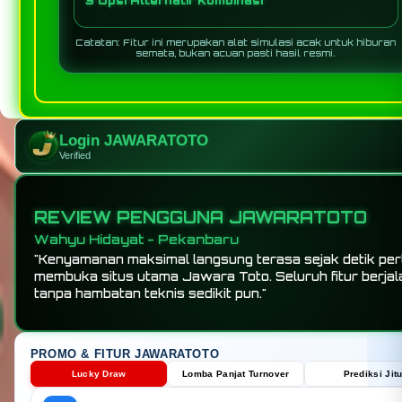
3 Opsi Alternatif Kombinasi
Catatan: Fitur ini merupakan alat simulasi acak untuk hiburan
semata, bukan acuan pasti hasil resmi.
Login JAWARATOTO
Verified
REVIEW PENGGUNA JAWARATOTO
Septian Firmansyah - Batam
"Kecepatan muat halaman yang optimal membuktikan 
sistem pengelolaan JAWARATOTO dirancang dengan
standar kualitas tertinggi untuk para anggota."
PROMO & FITUR JAWARATOTO
Lucky Draw
Lomba Panjat Turnover
Prediksi Jit