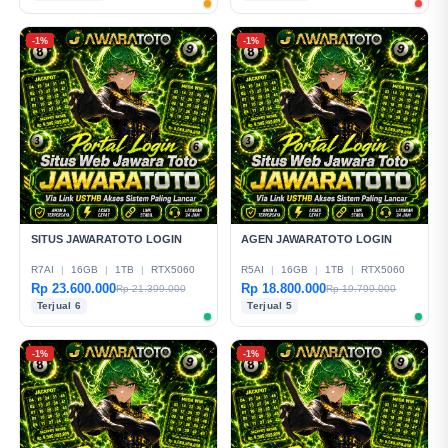
-1%
-1%
SITUS JAWARATOTO LOGIN
AGEN JAWARATOTO LOGIN
R7AI
|
16GB
|
1TB
|
RTX5060
R5AI
|
16GB
|
1TB
|
RTX5060
Rp 23.600.000
Rp 18.800.000
Rp 21.399.000
Rp 19.799.000
Terjual 6
Terjual 5
-1%
-1%